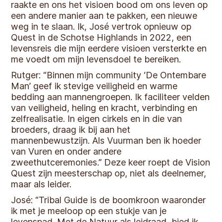
raakte en ons het visioen bood om ons leven op
een andere manier aan te pakken, een nieuwe
weg in te slaan. Ik, José vertrok opnieuw op
Quest in de Schotse Highlands in 2022, een
levensreis die mijn eerdere visioen versterkte en
me voedt om mijn levensdoel te bereiken.
Rutger: “Binnen mijn community ‘De Ontembare
Man’ geef ik stevige veiligheid en warme
bedding aan mannengroepen. Ik faciliteer velden
van veiligheid, heling en kracht, verbinding en
zelfrealisatie. In eigen cirkels en in die van
broeders, draag ik bij aan het
mannenbewustzijn. Als Vuurman ben ik hoeder
van Vuren en onder andere
zweethutceremonies.” Deze keer roept de Vision
Quest zijn meesterschap op, niet als deelnemer,
maar als leider.
José: “Tribal Guide is de boomkroon waaronder
ik met je meeloop op een stukje van je
levenspad. Met de Natuur als leidraad, bied ik