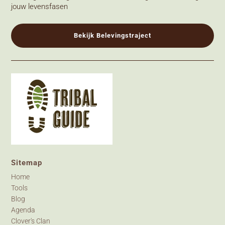
jouw levensfasen
Bekijk Belevingstraject
Sitemap
Home
Tools
Blog
Agenda
Clover's Clan