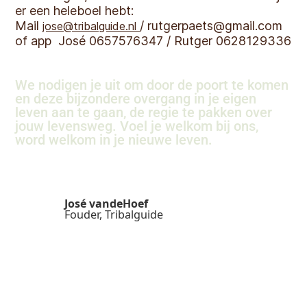
er een heleboel hebt:
Mail
/ rutgerpaets@gmail.com
jose@tribalguide.nl
of app José 0657576347 / Rutger 0628129336
We nodigen je uit om door de poort te komen
en deze bijzondere overgang in je eigen
leven aan te gaan, de regie te pakken over
jouw levensweg. Voel je welkom bij ons,
word welkom in je nieuwe leven.
José vandeHoef
Fouder, Tribalguide