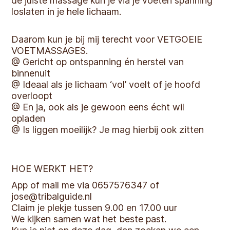
de juiste massage kun je via je voeten spanning
loslaten in je hele lichaam.
Daarom kun je bij mij terecht voor VETGOEIE
VOETMASSAGES.
@ Gericht op ontspanning én herstel van
binnenuit
@ Ideaal als je lichaam ‘vol’ voelt of je hoofd
overloopt
@ En ja, ook als je gewoon eens écht wil
opladen
@ Is liggen moeilijk? Je mag hierbij ook zitten
HOE WERKT HET?‍
App of mail me via 0657576347 of
jose@tribalguide.nl
Claim je plekje tussen 9.00 en 17.00 uur
We kijken samen wat het beste past.